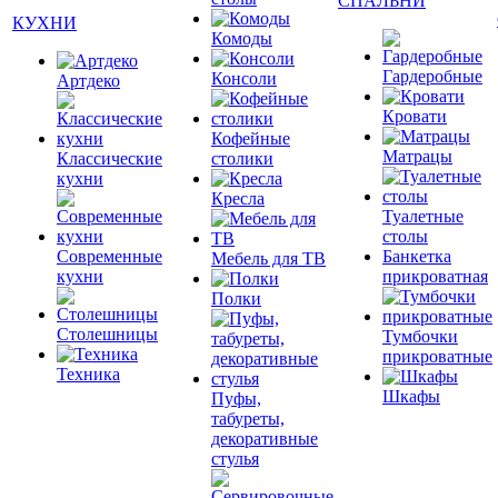
СПАЛЬНИ
КУХНИ
Комоды
Гардеробные
Консоли
Артдеко
Кровати
Кофейные
Матрацы
Классические
столики
кухни
Кресла
Туалетные
столы
Современные
Банкетка
Мебель для ТВ
кухни
прикроватная
Полки
Столешницы
Тумбочки
прикроватные
Техника
Шкафы
Пуфы,
табуреты,
декоративные
стулья