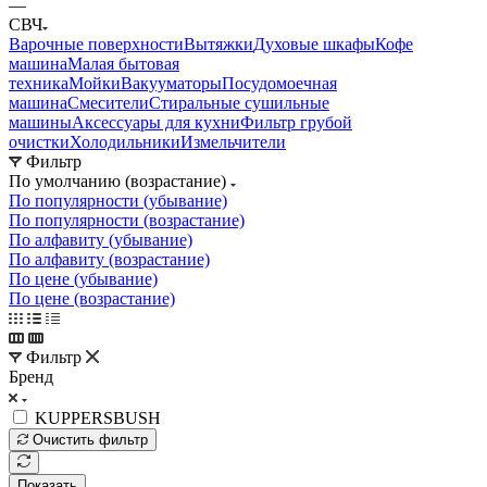
—
СВЧ
Варочные поверхности
Вытяжки
Духовые шкафы
Кофе
машина
Малая бытовая
техника
Мойки
Вакууматоры
Посудомоечная
машина
Смесители
Стиральные сушильные
машины
Аксессуары для кухни
Фильтр грубой
очистки
Холодильники
Измельчители
Фильтр
По умолчанию (возрастание)
По популярности (убывание)
По популярности (возрастание)
По алфавиту (убывание)
По алфавиту (возрастание)
По цене (убывание)
По цене (возрастание)
Фильтр
Бренд
KUPPERSBUSH
Очистить фильтр
Показать