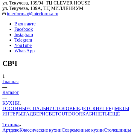
ул. Текучева, 139/94, ТЦ CLEVER HOUSE
ул. Текучева, 139А, ТЦ МИЛЛЕНИУМ
interform-a@interform-a.ru
Вконтакте
Facebook
Instagram
Telegram
YouTube
WhatsApp
СВЧ
1
Главная
—
Каталог
—
КУХНИ
ГОСТИНЫЕ
СПАЛЬНИ
СТОЛОВЫЕ
ДЕТСКИЕ
ПРЕДМЕТЫ
ИНТЕРЬЕРА
ДВЕРИ
СВЕТ
OUTDOOR
КАБИНЕТЫ
ЕЩЁ
—
Техника
Артдеко
Классические кухни
Современные кухни
Столешницы