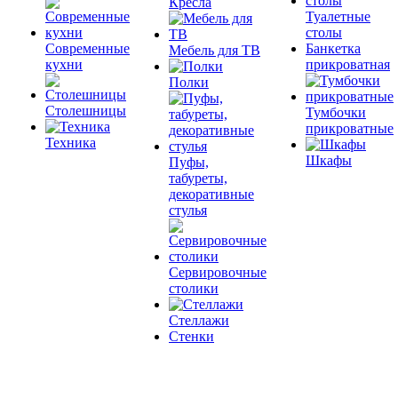
Кресла
Туалетные
столы
Современные
Банкетка
Мебель для ТВ
кухни
прикроватная
Полки
Столешницы
Тумбочки
прикроватные
Техника
Шкафы
Пуфы,
табуреты,
декоративные
стулья
Сервировочные
столики
Стеллажи
Стенки