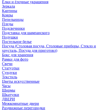
Ёлки и ёлочные украшения
Зеркала
Картины
Ковры
Пепельницы
Пледы
Подсвечники
Подставка для шампанского
Подушки
Постельное белье
Посуда (Столовая посуда, Столовые приборы, Стекло и
хрусталь, Посуда для приготовл)
Бокс для хранения
Рамки для фото
Свечи
Статуэтки
Сундуки
Текстиль
Цветы искусственные
Часы
Ширмы
Шкатулки
ДВЕРИ
Межкомнатные двери
Раздвижные перегородки