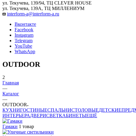
ул. Текучева, 139/94, ТЦ CLEVER HOUSE
ул. Текучева, 139А, ТЦ МИЛЛЕНИУМ
interform-a@interform-a.ru
Вконтакте
Facebook
Instagram
Telegram
YouTube
WhatsApp
OUTDOOR
2
Главная
—
Каталог
—
OUTDOOR
КУХНИ
ГОСТИНЫЕ
СПАЛЬНИ
СТОЛОВЫЕ
ДЕТСКИЕ
ПРЕД
ИНТЕРЬЕРА
ДВЕРИ
СВЕТ
КАБИНЕТЫ
ЕЩЁ
Гамаки
1 товар