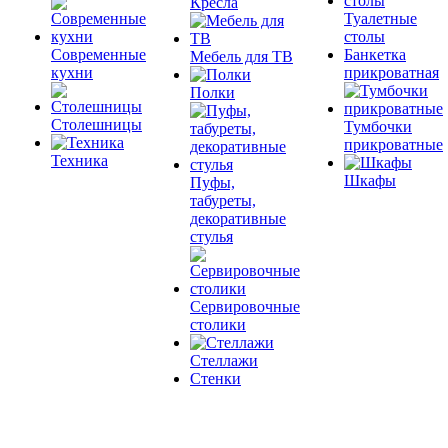
Кресла
Туалетные
столы
Современные
Банкетка
Мебель для ТВ
кухни
прикроватная
Полки
Столешницы
Тумбочки
прикроватные
Техника
Шкафы
Пуфы,
табуреты,
декоративные
стулья
Сервировочные
столики
Стеллажи
Стенки