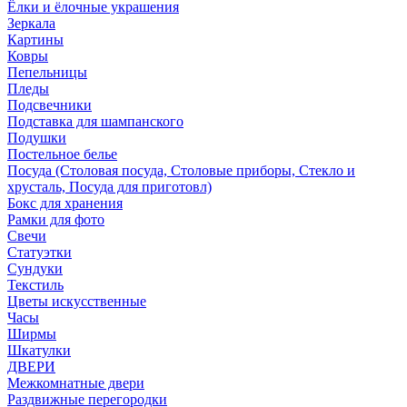
Ёлки и ёлочные украшения
Зеркала
Картины
Ковры
Пепельницы
Пледы
Подсвечники
Подставка для шампанского
Подушки
Постельное белье
Посуда (Столовая посуда, Столовые приборы, Стекло и
хрусталь, Посуда для приготовл)
Бокс для хранения
Рамки для фото
Свечи
Статуэтки
Сундуки
Текстиль
Цветы искусственные
Часы
Ширмы
Шкатулки
ДВЕРИ
Межкомнатные двери
Раздвижные перегородки