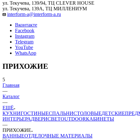
ул. Текучева, 139/94, ТЦ CLEVER HOUSE
ул. Текучева, 139А, ТЦ МИЛЛЕНИУМ
interform-a@interform-a.ru
Вконтакте
Facebook
Instagram
Telegram
YouTube
WhatsApp
ПРИХОЖИЕ
5
Главная
—
Каталог
—
ЕЩЁ
КУХНИ
ГОСТИНЫЕ
СПАЛЬНИ
СТОЛОВЫЕ
ДЕТСКИЕ
ПРЕД
ИНТЕРЬЕРА
ДВЕРИ
СВЕТ
OUTDOOR
КАБИНЕТЫ
—
ПРИХОЖИЕ
ВАННЫЕ
ОТДЕЛОЧНЫЕ МАТЕРИАЛЫ