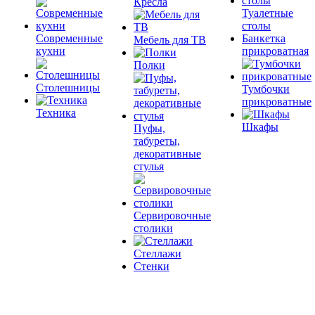
Кресла
Туалетные
столы
Современные
Банкетка
Мебель для ТВ
кухни
прикроватная
Полки
Столешницы
Тумбочки
прикроватные
Техника
Шкафы
Пуфы,
табуреты,
декоративные
стулья
Сервировочные
столики
Стеллажи
Стенки