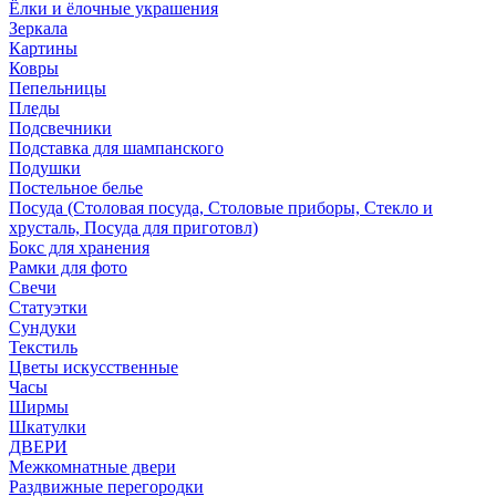
Ёлки и ёлочные украшения
Зеркала
Картины
Ковры
Пепельницы
Пледы
Подсвечники
Подставка для шампанского
Подушки
Постельное белье
Посуда (Столовая посуда, Столовые приборы, Стекло и
хрусталь, Посуда для приготовл)
Бокс для хранения
Рамки для фото
Свечи
Статуэтки
Сундуки
Текстиль
Цветы искусственные
Часы
Ширмы
Шкатулки
ДВЕРИ
Межкомнатные двери
Раздвижные перегородки