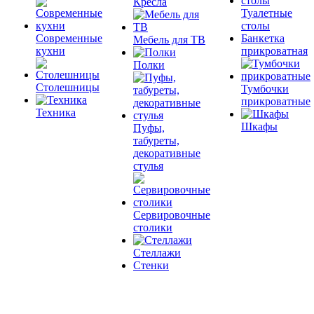
Кресла
Туалетные
столы
Современные
Банкетка
Мебель для ТВ
кухни
прикроватная
Полки
Столешницы
Тумбочки
прикроватные
Техника
Шкафы
Пуфы,
табуреты,
декоративные
стулья
Сервировочные
столики
Стеллажи
Стенки