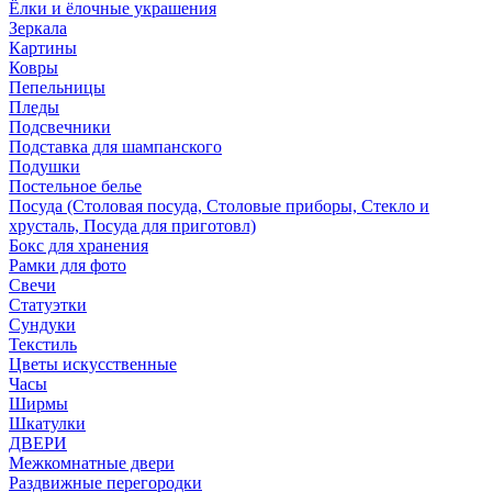
Ёлки и ёлочные украшения
Зеркала
Картины
Ковры
Пепельницы
Пледы
Подсвечники
Подставка для шампанского
Подушки
Постельное белье
Посуда (Столовая посуда, Столовые приборы, Стекло и
хрусталь, Посуда для приготовл)
Бокс для хранения
Рамки для фото
Свечи
Статуэтки
Сундуки
Текстиль
Цветы искусственные
Часы
Ширмы
Шкатулки
ДВЕРИ
Межкомнатные двери
Раздвижные перегородки