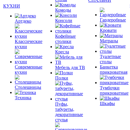
СПАЛЬНИ
КУХНИ
Комоды
Гардеробные
Консоли
Артдеко
Кровати
Кофейные
Матрацы
Классические
столики
кухни
Кресла
Туалетные
столы
Современные
Банкетка
Мебель для ТВ
кухни
прикроватная
Полки
Столешницы
Тумбочки
прикроватные
Техника
Шкафы
Пуфы,
табуреты,
декоративные
стулья