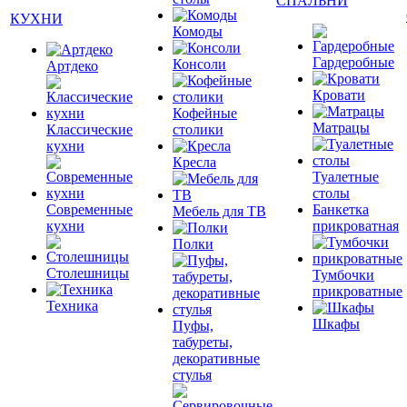
СПАЛЬНИ
КУХНИ
Комоды
Гардеробные
Консоли
Артдеко
Кровати
Кофейные
Матрацы
Классические
столики
кухни
Кресла
Туалетные
столы
Современные
Банкетка
Мебель для ТВ
кухни
прикроватная
Полки
Столешницы
Тумбочки
прикроватные
Техника
Шкафы
Пуфы,
табуреты,
декоративные
стулья