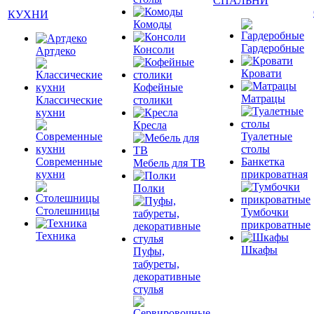
СПАЛЬНИ
КУХНИ
Комоды
Гардеробные
Консоли
Артдеко
Кровати
Кофейные
Матрацы
Классические
столики
кухни
Кресла
Туалетные
столы
Современные
Банкетка
Мебель для ТВ
кухни
прикроватная
Полки
Столешницы
Тумбочки
прикроватные
Техника
Шкафы
Пуфы,
табуреты,
декоративные
стулья