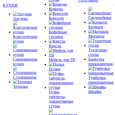
СПАЛЬНИ
КУХНИ
Комоды
Гардеробные
Консоли
Артдеко
Кровати
Кофейные
Матрацы
Классические
столики
кухни
Кресла
Туалетные
столы
Современные
Банкетка
Мебель для ТВ
кухни
прикроватная
Полки
Столешницы
Тумбочки
прикроватные
Техника
Шкафы
Пуфы,
табуреты,
декоративные
стулья