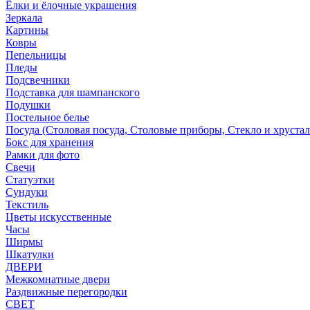
Ёлки и ёлочные украшения
Зеркала
Картины
Ковры
Пепельницы
Пледы
Подсвечники
Подставка для шампанского
Подушки
Постельное белье
Посуда (Столовая посуда, Столовые приборы, Стекло и хрустал
Бокс для хранения
Рамки для фото
Свечи
Статуэтки
Сундуки
Текстиль
Цветы искусственные
Часы
Ширмы
Шкатулки
ДВЕРИ
Межкомнатные двери
Раздвижные перегородки
СВЕТ