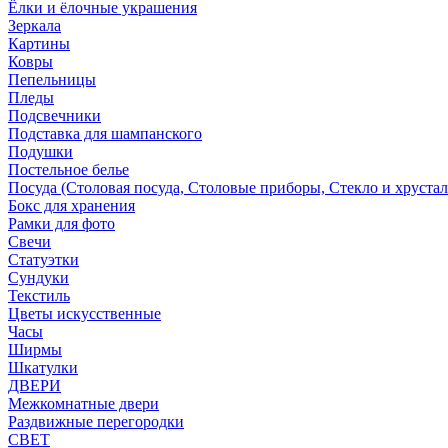
Ёлки и ёлочные украшения
Зеркала
Картины
Ковры
Пепельницы
Пледы
Подсвечники
Подставка для шампанского
Подушки
Постельное белье
Посуда (Столовая посуда, Столовые приборы, Стекло и хрустал
Бокс для хранения
Рамки для фото
Свечи
Статуэтки
Сундуки
Текстиль
Цветы искусственные
Часы
Ширмы
Шкатулки
ДВЕРИ
Межкомнатные двери
Раздвижные перегородки
СВЕТ