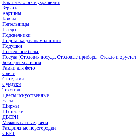
Ёлки и ёлочные украшения
Зеркала
Картины
Ковры
Пепельницы
Пледы
Подсвечники
Подставка для шампанского
Подушки
Постельное белье
Посуда (Столовая посуда, Столовые приборы, Стекло и хрустал
Бокс для хранения
Рамки для фото
Свечи
Статуэтки
Сундуки
Текстиль
Цветы искусственные
Часы
Ширмы
Шкатулки
ДВЕРИ
Межкомнатные двери
Раздвижные перегородки
СВЕТ