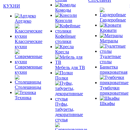
СПАЛЬНИ
КУХНИ
Комоды
Гардеробные
Консоли
Артдеко
Кровати
Кофейные
Матрацы
Классические
столики
кухни
Кресла
Туалетные
столы
Современные
Банкетка
Мебель для ТВ
кухни
прикроватная
Полки
Столешницы
Тумбочки
прикроватные
Техника
Шкафы
Пуфы,
табуреты,
декоративные
стулья