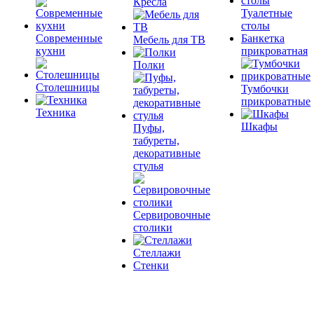
Кресла
Туалетные
столы
Современные
Банкетка
Мебель для ТВ
кухни
прикроватная
Полки
Столешницы
Тумбочки
прикроватные
Техника
Шкафы
Пуфы,
табуреты,
декоративные
стулья
Сервировочные
столики
Стеллажи
Стенки