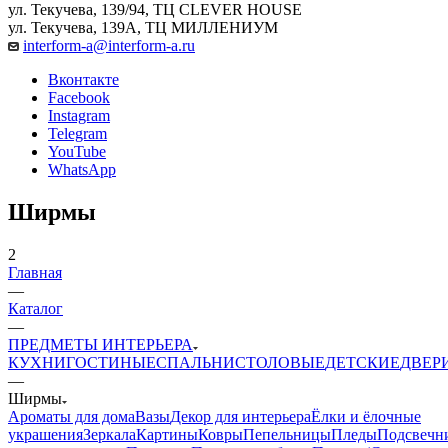
ул. Текучева, 139/94, ТЦ CLEVER HOUSE
ул. Текучева, 139А, ТЦ МИЛЛЕНИУМ
interform-a@interform-a.ru
Вконтакте
Facebook
Instagram
Telegram
YouTube
WhatsApp
Ширмы
2
Главная
—
Каталог
—
ПРЕДМЕТЫ ИНТЕРЬЕРА
КУХНИ
ГОСТИНЫЕ
СПАЛЬНИ
СТОЛОВЫЕ
ДЕТСКИЕ
ДВЕР
—
Ширмы
Ароматы для дома
Вазы
Декор для интерьера
Ёлки и ёлочные
украшения
Зеркала
Картины
Ковры
Пепельницы
Пледы
Подсвечн