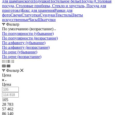
для шампанского
Подушки
Постельное белье
Посуда (Столовая
посуда, Столовые приборы, Стекло и хрусталь, Посуда для
приготовл)
Бокс для хранения
Рамки для
фото
Свечи
Статуэтки
Сундуки
Текстиль
Цветы
искусственные
Часы
Шкатулки
Фильтр
По умолчанию (возрастание)
По популярности (убывание)
По популярности (возрастание)
По алфавиту (убывание)
По алфавиту (возрастание)
По цене (убывание)
По цене (возрастание)
Фильтр
Цена
Цена
105
28 783
57 462
86 140