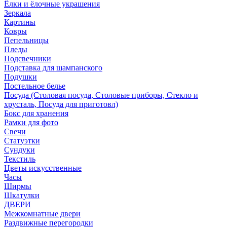
Ёлки и ёлочные украшения
Зеркала
Картины
Ковры
Пепельницы
Пледы
Подсвечники
Подставка для шампанского
Подушки
Постельное белье
Посуда (Столовая посуда, Столовые приборы, Стекло и
хрусталь, Посуда для приготовл)
Бокс для хранения
Рамки для фото
Свечи
Статуэтки
Сундуки
Текстиль
Цветы искусственные
Часы
Ширмы
Шкатулки
ДВЕРИ
Межкомнатные двери
Раздвижные перегородки