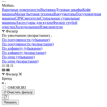
—
Мойки
Варочные поверхности
Вытяжки
Духовые шкафы
Кофе
машина
Малая бытовая техника
Вакууматоры
Посудомоечная
машина
СВЧ
Смесители
Стиральные сушильные
машины
Аксессуары для кухни
Фильтр грубой
очистки
Холодильники
Измельчители
Фильтр
По умолчанию (возрастание)
По популярности (убывание)
По популярности (возрастание)
По алфавиту (убывание)
По алфавиту (возрастание)
По цене (убывание)
По цене (возрастание)
Фильтр
Бренд
OMOIKIRI
Очистить фильтр
Показать