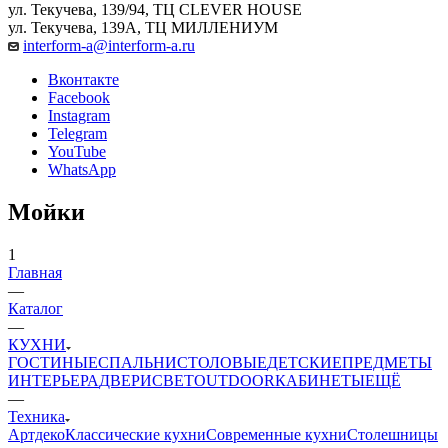
ул. Текучева, 139/94, ТЦ CLEVER HOUSE
ул. Текучева, 139А, ТЦ МИЛЛЕНИУМ
interform-a@interform-a.ru
Вконтакте
Facebook
Instagram
Telegram
YouTube
WhatsApp
Мойки
1
Главная
—
Каталог
—
КУХНИ
ГОСТИНЫЕ
СПАЛЬНИ
СТОЛОВЫЕ
ДЕТСКИЕ
ПРЕДМЕТЫ
ИНТЕРЬЕРА
ДВЕРИ
СВЕТ
OUTDOOR
КАБИНЕТЫ
ЕЩЁ
—
Техника
Артдеко
Классические кухни
Современные кухни
Столешницы