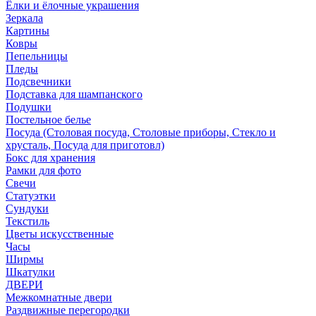
Ёлки и ёлочные украшения
Зеркала
Картины
Ковры
Пепельницы
Пледы
Подсвечники
Подставка для шампанского
Подушки
Постельное белье
Посуда (Столовая посуда, Столовые приборы, Стекло и
хрусталь, Посуда для приготовл)
Бокс для хранения
Рамки для фото
Свечи
Статуэтки
Сундуки
Текстиль
Цветы искусственные
Часы
Ширмы
Шкатулки
ДВЕРИ
Межкомнатные двери
Раздвижные перегородки