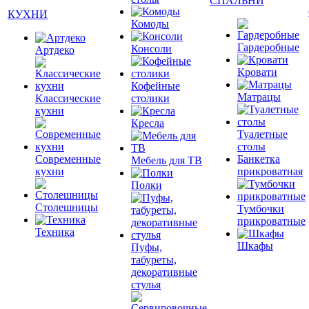
СПАЛЬНИ
КУХНИ
Комоды
Гардеробные
Консоли
Артдеко
Кровати
Кофейные
Матрацы
Классические
столики
кухни
Кресла
Туалетные
столы
Современные
Банкетка
Мебель для ТВ
кухни
прикроватная
Полки
Столешницы
Тумбочки
прикроватные
Техника
Шкафы
Пуфы,
табуреты,
декоративные
стулья