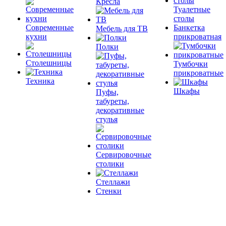
Кресла
Туалетные
столы
Современные
Банкетка
Мебель для ТВ
кухни
прикроватная
Полки
Столешницы
Тумбочки
прикроватные
Техника
Шкафы
Пуфы,
табуреты,
декоративные
стулья
Сервировочные
столики
Стеллажи
Стенки