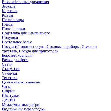
Ёлки и ёлочные украшения
Зеркала
Картины
Ковры
Пепельницы
Пледы
Подсвечники
Подставка для шампанского
Подушки
Постельное белье
Посуда (Столовая посуда, Столовые приборы, Стекло и
хрусталь, Посуда для приготовл)
Бокс для хранения
Рамки для фото
Свечи
Статуэтки
Сундуки
Текстиль
Цветы искусственные
Часы
Ширмы
Шкатулки
ДВЕРИ
Межкомнатные двери
Раздвижные перегородки