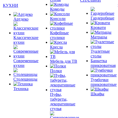
СПАЛЬНИ
КУХНИ
Комоды
Гардеробные
Консоли
Артдеко
Кровати
Кофейные
Матрацы
Классические
столики
кухни
Кресла
Туалетные
столы
Современные
Банкетка
Мебель для ТВ
кухни
прикроватная
Полки
Столешницы
Тумбочки
прикроватные
Техника
Шкафы
Пуфы,
табуреты,
декоративные
стулья