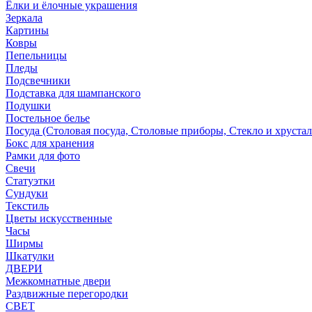
Ёлки и ёлочные украшения
Зеркала
Картины
Ковры
Пепельницы
Пледы
Подсвечники
Подставка для шампанского
Подушки
Постельное белье
Посуда (Столовая посуда, Столовые приборы, Стекло и хрустал
Бокс для хранения
Рамки для фото
Свечи
Статуэтки
Сундуки
Текстиль
Цветы искусственные
Часы
Ширмы
Шкатулки
ДВЕРИ
Межкомнатные двери
Раздвижные перегородки
СВЕТ