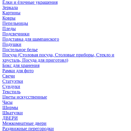
Ёлки и ёлочные украшения
Зеркала
Картины
Ковры
Пепельницы
Пледы
Подсвечники
Подставка для шампанского
Подушки
Постельное белье
Посуда (Столовая посуда, Столовые приборы, Стекло и
хрусталь, Посуда для приготовл)
Бокс для хранения
Рамки для фото
Свечи
Статуэтки
Сундуки
Текстиль
Цветы искусственные
Часы
Ширмы
Шкатулки
ДВЕРИ
Межкомнатные двери
Раздвижные перегородки