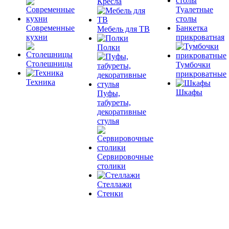
Кресла
Туалетные
столы
Современные
Банкетка
Мебель для ТВ
кухни
прикроватная
Полки
Столешницы
Тумбочки
прикроватные
Техника
Шкафы
Пуфы,
табуреты,
декоративные
стулья
Сервировочные
столики
Стеллажи
Стенки