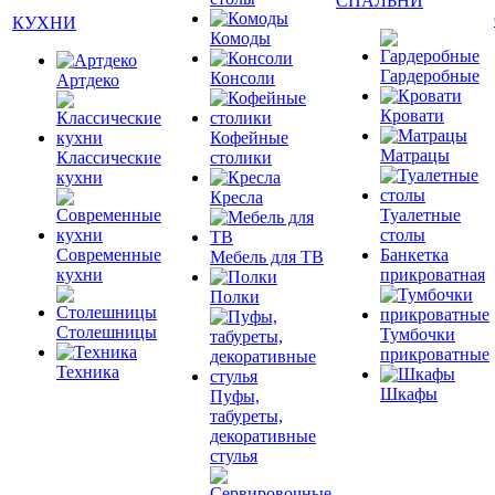
СПАЛЬНИ
КУХНИ
Комоды
Гардеробные
Консоли
Артдеко
Кровати
Кофейные
Матрацы
Классические
столики
кухни
Кресла
Туалетные
столы
Современные
Банкетка
Мебель для ТВ
кухни
прикроватная
Полки
Столешницы
Тумбочки
прикроватные
Техника
Шкафы
Пуфы,
табуреты,
декоративные
стулья