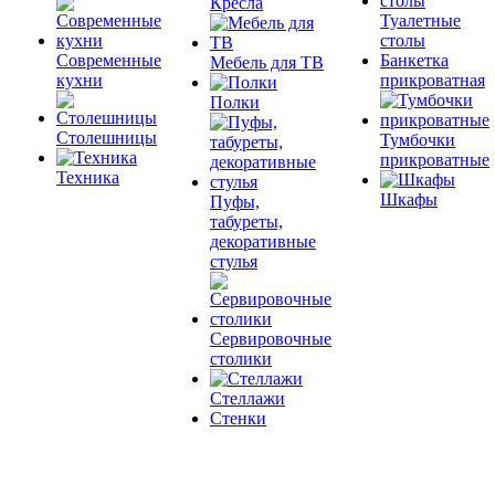
Кресла
Туалетные
столы
Современные
Банкетка
Мебель для ТВ
кухни
прикроватная
Полки
Столешницы
Тумбочки
прикроватные
Техника
Шкафы
Пуфы,
табуреты,
декоративные
стулья
Сервировочные
столики
Стеллажи
Стенки