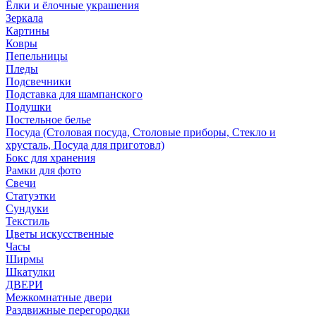
Ёлки и ёлочные украшения
Зеркала
Картины
Ковры
Пепельницы
Пледы
Подсвечники
Подставка для шампанского
Подушки
Постельное белье
Посуда (Столовая посуда, Столовые приборы, Стекло и
хрусталь, Посуда для приготовл)
Бокс для хранения
Рамки для фото
Свечи
Статуэтки
Сундуки
Текстиль
Цветы искусственные
Часы
Ширмы
Шкатулки
ДВЕРИ
Межкомнатные двери
Раздвижные перегородки