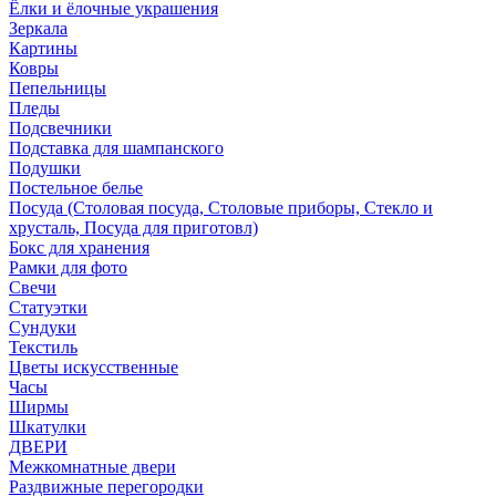
Ёлки и ёлочные украшения
Зеркала
Картины
Ковры
Пепельницы
Пледы
Подсвечники
Подставка для шампанского
Подушки
Постельное белье
Посуда (Столовая посуда, Столовые приборы, Стекло и
хрусталь, Посуда для приготовл)
Бокс для хранения
Рамки для фото
Свечи
Статуэтки
Сундуки
Текстиль
Цветы искусственные
Часы
Ширмы
Шкатулки
ДВЕРИ
Межкомнатные двери
Раздвижные перегородки