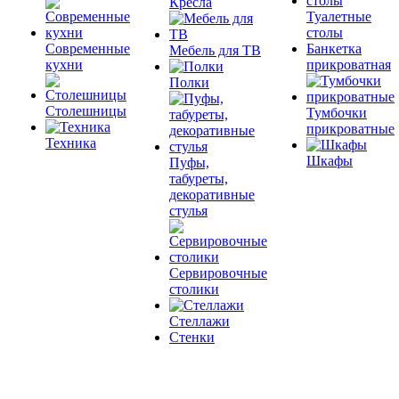
Кресла
Туалетные
столы
Современные
Банкетка
Мебель для ТВ
кухни
прикроватная
Полки
Столешницы
Тумбочки
прикроватные
Техника
Шкафы
Пуфы,
табуреты,
декоративные
стулья
Сервировочные
столики
Стеллажи
Стенки