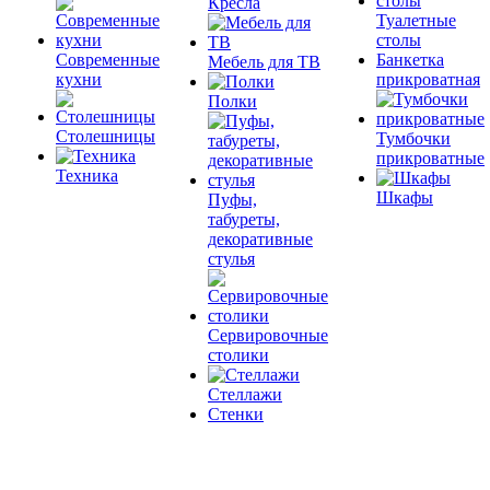
Кресла
Туалетные
столы
Современные
Банкетка
Мебель для ТВ
кухни
прикроватная
Полки
Столешницы
Тумбочки
прикроватные
Техника
Шкафы
Пуфы,
табуреты,
декоративные
стулья
Сервировочные
столики
Стеллажи
Стенки