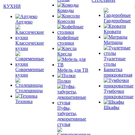
СПАЛЬНИ
КУХНИ
Комоды
Гардеробные
Консоли
Артдеко
Кровати
Кофейные
Матрацы
Классические
столики
кухни
Кресла
Туалетные
столы
Современные
Банкетка
Мебель для ТВ
кухни
прикроватная
Полки
Столешницы
Тумбочки
прикроватные
Техника
Шкафы
Пуфы,
табуреты,
декоративные
стулья